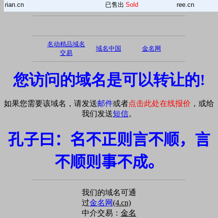
rian.cn
已售出
Sold
ree.cn
名动精品域名
域名中国
金名网
交易
您访问的域名是可以转让的!
如果您需要该域名，请发送
邮件
或者
点击此处在线报价
，或给
我们发送
短信
。
孔子曰：名不正则言不顺，言
不顺则事不成。
我们的域名可通
过
金名网
(4.cn)
中介交易：
金名