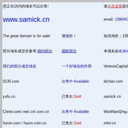
您正在访问的域名可以出售!
请
点击这里
提
www.samick.cn
email:
139045
The great domain is for sale!
请
报价
！
短信询价：13
部分域名成交价参考:
国内部分
国际部分
本域名由
名动
我们的部分成交域名
一个好域名的作用
VentureCapital
0135.com
出售中
Available
dichan.com
yufu.cn
已售出
Sold
samick.cn
Chind.com/.net/.cn/.com.cn
出售中
Available
WanNianQing
hurun.com / hurun.com.cn
已售出
Sold
infor.cn